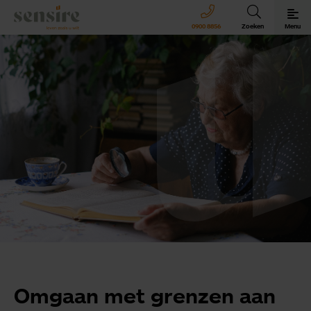
Sensire logo
0900 8856
Zoeken
Menu
Sensire bij u thuis
Revalideren met Sensire
Wonen en zorg met Sensire
Meer over Sensire
Omgaan met grenzen aan