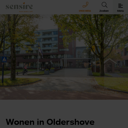
Sensire logo
0900 8856
Zoeken
Menu
Sensire bij u thuis
Revalideren met Sensire
Wonen en zorg met Sensire
Meer over Sensire
Wonen in Oldershove