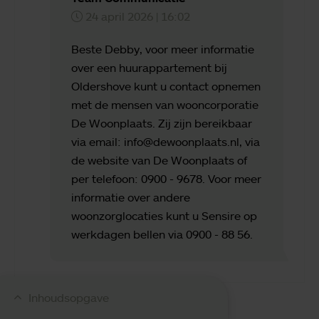
24 april 2026 | 16:02
Beste Debby, voor meer informatie
over een huurappartement bij
Oldershove kunt u contact opnemen
met de mensen van wooncorporatie
De Woonplaats. Zij zijn bereikbaar
via email: info@dewoonplaats.nl, via
de website van De Woonplaats of
per telefoon: 0900 - 9678. Voor meer
informatie over andere
woonzorglocaties kunt u Sensire op
werkdagen bellen via 0900 - 88 56.
Direct contact
0900 8856
info@sensire.nl
Inhoudsopgave