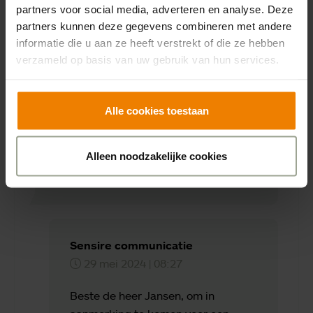
in een mail van een reactie voorzien.
partners voor social media, adverteren en analyse. Deze
partners kunnen deze gegevens combineren met andere
informatie die u aan ze heeft verstrekt of die ze hebben
verzameld op basis van uw gebruik van hun services.
H.P.Jansen
27 mei 2024 | 13:25
Alle cookies toestaan
Had graag informatie, hoe je kunt
inschrijven voor een appartement in
Alleen noodzakelijke cookies
Oldershove Wehl. 1 Persoon: man 78
jaar
Sensire communicatie
29 mei 2024 | 08:27
Beste de heer Jansen, om in