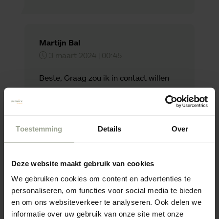
Martijn Bal
3 maart 2024 | 00:45
Beste, Graag zou ik in contact willen
komen met de woonzorg consulent tbv
mijn ouders. Het betreft het huren van
een woning in oldershove Wehl. Mvg
Martijn Bal
Toestemming
Details
Over
Deze website maakt gebruik van cookies
Team Communicatie
We gebruiken cookies om content en advertenties te
4 maart 2024 | 09:43
personaliseren, om functies voor social media te bieden
en om ons websiteverkeer te analyseren. Ook delen we
Dank voor uw reactie. We hebben u
informatie over uw gebruik van onze site met onze