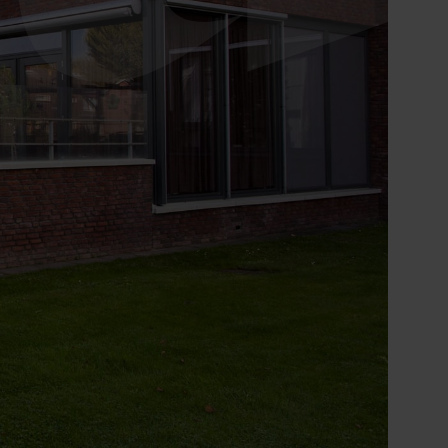
Ontdek onze zorgzoeker
Hulp nodig bij het
vinden van de
juiste zorg?
Direct contact
0900 8856
info@sensire.nl