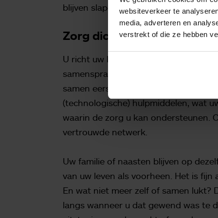
blijven slapen, zodat u de eerste tij
websiteverkeer te analyseren
media, adverteren en analys
Zorg dichtbij, samen met u
verstrekt of die ze hebben v
U richt uw leven op De Heikant samen
samenspraak met de zorg in. Alles in 
samen eerst wat u zelf kunt doen of w
(technologische) hulpmiddelen, wat u
waarin de zorg u kan ondersteunen. Om
vertrouwde netwerk.
Uw familie of naasten blijven op dez
van uw leven als voorheen. Het is fijn
En wat niet meer zelf of samen lukt? 
langs wanneer u dat gewend was te do