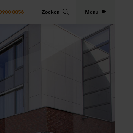
0900 8856
Zoeken
Menu