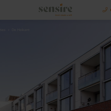
Sensire logo
ties
De Heikant