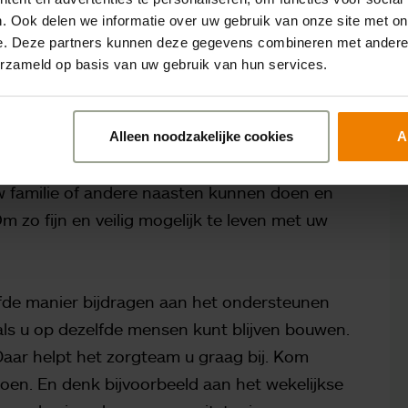
d een vertrouwd iemand om u heen heeft.
. Ook delen we informatie over uw gebruik van onze site met on
e. Deze partners kunnen deze gegevens combineren met andere i
erzameld op basis van uw gebruik van hun services.
 met uw familie en andere naasten en in
De Heikant is daarop ingericht. We kijken
Alleen noodzakelijke cookies
A
eer (opnieuw) kunt aanleren, al dan niet met
w familie of andere naasten kunnen doen en
 zo fijn en veilig mogelijk te leven met uw
elfde manier bijdragen aan het ondersteunen
 als u op dezelfde mensen kunt blijven bouwen.
Daar helpt het zorgteam u graag bij. Kom
en. En denk bijvoorbeeld aan het wekelijkse