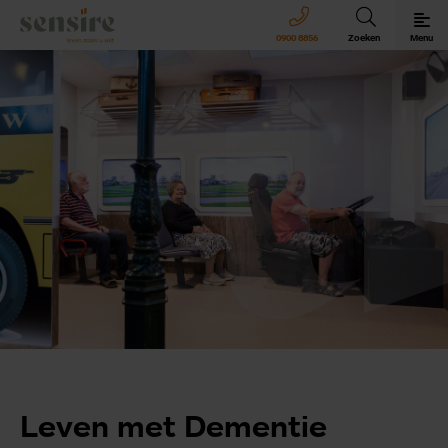
Sensire logo
0900 8856
Zoeken
Menu
Sensire bij u thuis
Revalideren met Sensire
Wonen en zorg met Sensire
Meer over Sensire
Leven met Dementie