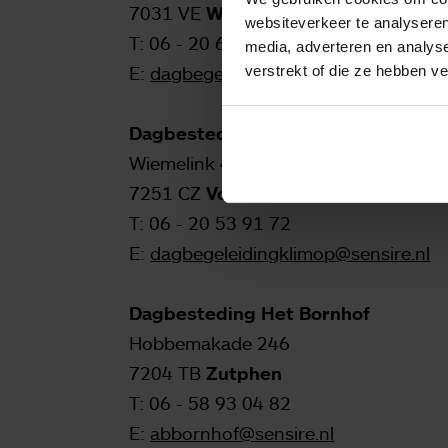
7031 VE
Wehl
websiteverkeer te analyseren
T:
06 - 20 68 30 46
media, adverteren en analys
verstrekt of die ze hebben v
E:
dagbegeleidingboogh@sensire.nl
Dagbesteding De Klimop
Wiemelink 40
7251 CZ
Vorden
T: 06 - 20 53 91 72
E:
dagbegeleidingklimop@sensire.nl
Dagbesteding Het Bornhof
Hobbemakade 246
7204 TB
Zutphen
T:
06 - 58 93 04 82
E:
abbornhof@sensire.nl