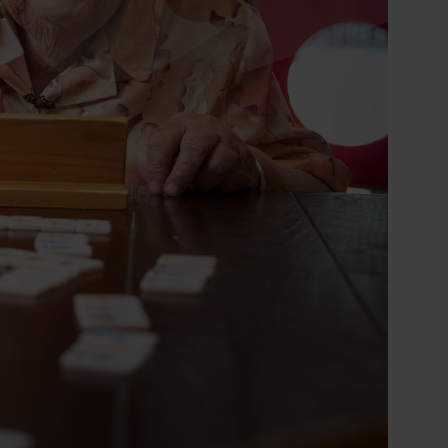
Ontdek onze zorgzoeker
Hulp nodig bij het
vinden van de
juiste zorg?
Direct contact
0900 8856
info@sensire.nl