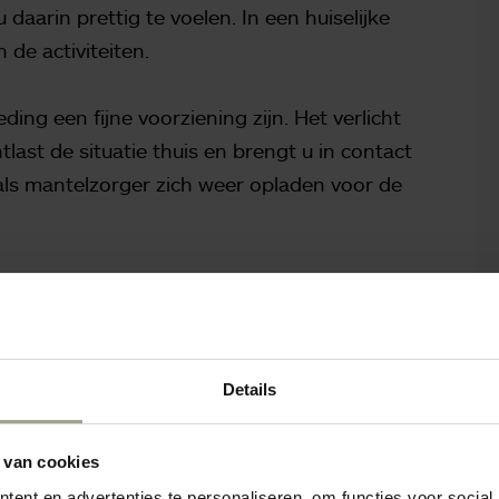
daarin prettig te voelen. In een huiselijke
de activiteiten.
ng een fijne voorziening zijn. Het verlicht
last de situatie thuis en brengt u in contact
ls mantelzorger zich weer opladen voor de
j dagbesteding
Details
 van cookies
ent en advertenties te personaliseren, om functies voor social