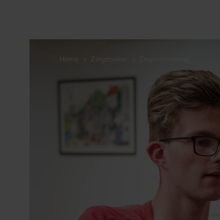
U bent hier:
Home
Zorgzoeker
Dagvoorziening