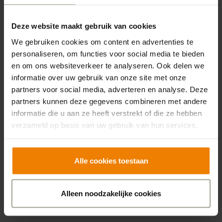
veel minder moeite mee. Dat is bij hem ook een
symptoom van de ziekte: hij maakt zich nergens
Deze website maakt gebruik van cookies
meer druk om, haalt overal zijn schouders over
We gebruiken cookies om content en advertenties te
op. Hoe anders dan vroeger!
personaliseren, om functies voor social media te bieden
Het is een beetje alsof ik er een kind bij heb. En
en om ons websiteverkeer te analyseren. Ook delen we
zoals je blij wordt als je kind gelukkig is, kan ik nu
informatie over uw gebruik van onze site met onze
partners voor social media, adverteren en analyse. Deze
ook ontroerd raken als ik Ruud zie stralen.
partners kunnen deze gegevens combineren met andere
Bijvoorbeeld als hij vertelt dat hij met zijn
informatie die u aan ze heeft verstrekt of die ze hebben
dagbehandelingsgroep naar de markt is gegaan
verzameld op basis van uw gebruik van hun services.
om een visje te halen. Of als ik hem kom
opzoeken op de midgetgolfbaan en hij verwoed
Alle cookies toestaan
staat te vegen. Natuurlijk had ik me onze
toekomst anders voorgesteld, maar het stelt me
Alleen noodzakelijke cookies
gerust dat hij zich goed voelt.”