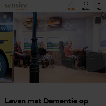
Sensire logo
0900 8856
Zoeken
Menu
Sensire bij u thuis
Revalideren met Sensire
Wonen en zorg met Sensire
Meer over Sensire
Leven met Dementie op