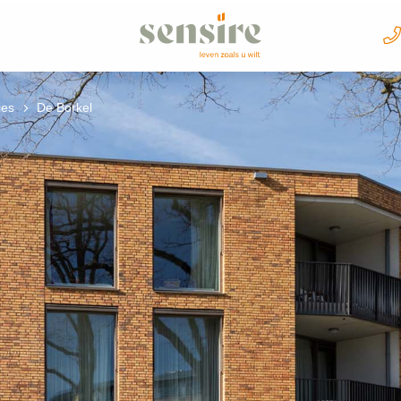
Sensire logo
ies
De Borkel