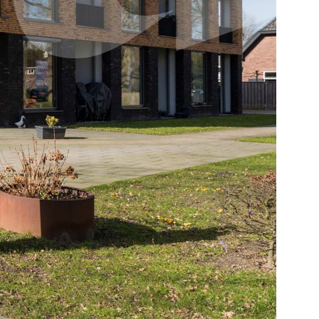
Ontdek onze zorgzoeker
Hulp nodig bij het
vinden van de
juiste zorg?
Direct contact
0900 8856
info@sensire.nl