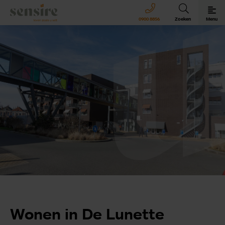
Sensire logo
0900 8856
Zoeken
Menu
Sensire bij u thuis
Revalideren met Sensire
Wonen en zorg met Sensire
Meer over Sensire
Wonen in De Lunette