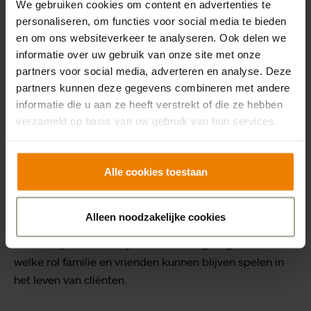
We gebruiken cookies om content en advertenties te
omstandigheden veranderen. De betrokkenheid van
personaliseren, om functies voor social media te bieden
familie en vrienden is van onschatbare waarde. Uw
en om ons websiteverkeer te analyseren. Ook delen we
aanwezigheid en actieve deelname maken het verschil.
informatie over uw gebruik van onze site met onze
In de volksmond wordt dit ook wel familieparticipatie
partners voor social media, adverteren en analyse. Deze
genoemd. U kent de cliënt door en door en weet wat hij
partners kunnen deze gegevens combineren met andere
of zij nodig heeft om zich prettig te voelen. Een
informatie die u aan ze heeft verstrekt of die ze hebben
onmisbare schakel in het creëren van een omgeving
verzameld op basis van uw gebruik van hun services.
waarin cliënten zichzelf kunnen blijven, ook in
ongewone omstandigheden.
Alle cookies toestaan
Want zeg nou zelf: is het niet raar dat iemand thuis
gewoon de medicatie mag verstrekken, maar dat dit
Alleen noodzakelijke cookies
binnen de muren van De Lunette niet meer mag? Dat
vinden wij dus ook. Wij onderzoeken graag samen
welke rol familie en vrienden kunnen blijven spelen in
het leven van cliënten.