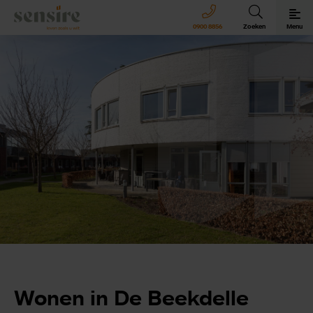
Sensire logo
0900 8856
Zoeken
Menu
Sensire bij u thuis
Revalideren met Sensire
Wonen en zorg met Sensire
Meer over Sensire
Wonen in De Beekdelle