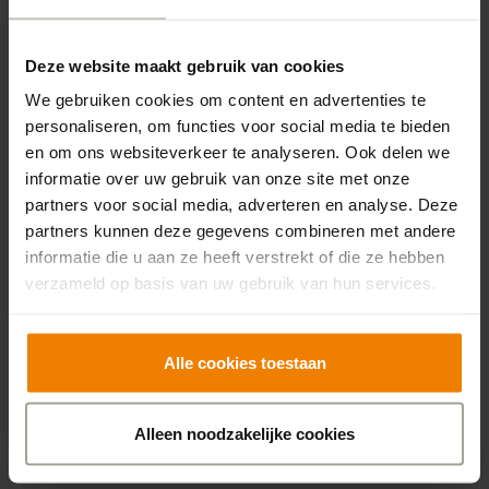
handwerken, houtbewerking of lekker rustig
zitten met
een boek of een tijdschrift. Daarnaast
Deze website maakt gebruik van cookies
organiseren we ook activiteiten zoals samen
We gebruiken cookies om content en advertenties te
koken
of een taart bakken en maken we
personaliseren, om functies voor social media te bieden
en om ons websiteverkeer te analyseren. Ook delen we
natuurlijk zoveel mogelijk een wandeling buiten
informatie over uw gebruik van onze site met onze
in de
frisse lucht. Zodra het weer mag en kan,
partners voor social media, adverteren en analyse. Deze
gaan we weer twee middagen voor
partners kunnen deze gegevens combineren met andere
activiteiten
naar Warnstaete, 400 meter van De
informatie die u aan ze heeft verstrekt of die ze hebben
verzameld op basis van uw gebruik van hun services.
Beekdelle. Een bezoek buiten de deur geeft de
dag
kleur en het gevoel van weggaan en
thuiskomen. Ook een bezoek aan de kapper is
Alle cookies toestaan
een
moment van geluk. In de gang van
huiskamer groen bevindt zich de sfeervol
Alleen noodzakelijke cookies
ingerichte
pop-up kappershoek.